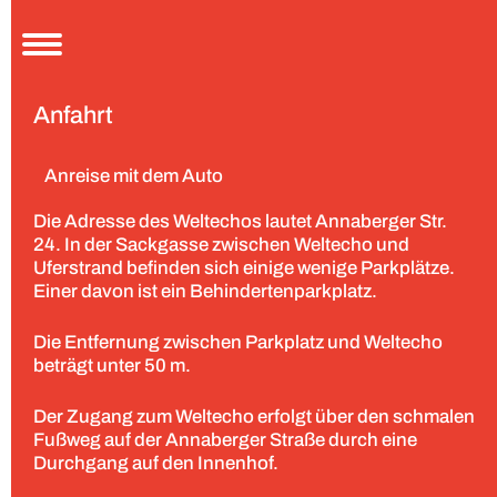
Aktuelles
Anfahrt
Festival
Über uns
Rückblick 2024
Anreise mit dem Auto
Rückblick 2023
Die Adresse des Weltechos lautet Annaberger Str.
Kooperationspartner
24. In der Sackgasse zwischen Weltecho und
Programm
Uferstrand befinden sich einige wenige Parkplätze.
Einer davon ist ein Behindertenparkplatz.
Service
Tickets
Die Entfernung zwischen Parkplatz und Weltecho
Barrierefreiheit
beträgt unter 50 m.
Anfahrt
Der Zugang zum Weltecho erfolgt über den schmalen
Jugendfilmjury
Fußweg auf der Annaberger Straße durch eine
Förderungen
Durchgang auf den Innenhof.
Presse