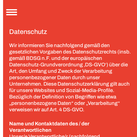
Aktuelles
Datenschutz
Festival
Über uns
Wir informieren Sie nachfolgend gemäß den
Rückblick 2024
gesetzlichen Vorgaben des Datenschutzrechts (insb.
Rückblick 2023
gemäß BDSG n.F. und der europäischen
Kooperationspartner
Datenschutz-Grundverordnung ‚DS-GVO‘) über die
Art, den Umfang und Zweck der Verarbeitung
Programm
personenbezogener Daten durch unser
Service
Unternehmen. Diese Datenschutzerklärung gilt auch
für unsere Websites und Sozial-Media-Profile.
Jugendfilmjury
Bezüglich der Definition von Begriffen wie etwa
Förderungen
„personenbezogene Daten“ oder „Verarbeitung“
verweisen wir auf Art. 4 DS-GVO.
Presse
Kontakt
Name und Kontaktdaten des / der
Verantwortlichen
Unser/e Verantwortliche/r (nachfolgend