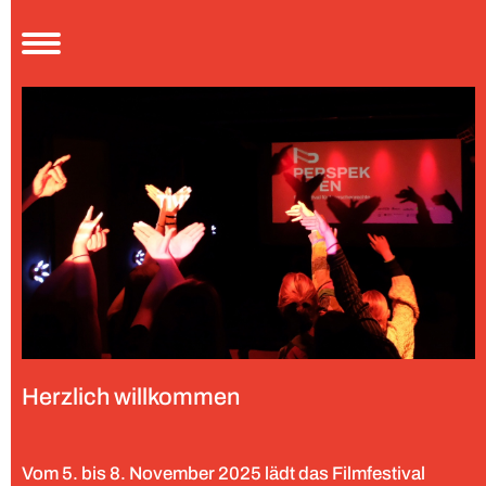
Aktuelles
Festival
Über uns
Rückblick 2024
Rückblick 2023
Kooperationspartner
Programm
Service
Jugendfilmjury
Förderungen
Herzlich willkommen
Presse
Kontakt
Vom 5. bis 8. November 2025 lädt das Filmfestival